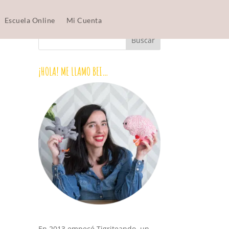
Escuela Online
Mi Cuenta
¡HOLA! ME LLAMO BEI…
En 2013 empecé Tigriteando, un