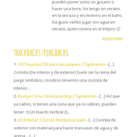
pueden poner como un gusano o
hacer una torre, los tengo en verano
en la terraza y en invierno en el baño.
Da gusto verles jugar con agua en
verano, quien viviera en el trópico 🙂
Responder
TRACKBACKS/PINGBACKS
10 Proyectos DIY para tus peques | Tigriteando
- […]
Cocinita (De interior y de exterior) Suele ser la reina del
juego simbólico, nosotros tenemos una cocinita de
interior…
Byebye Cuna, Hola Upcycling | Tigriteando
- […] Así que
ya sabes, si tienes una cuna que ya no utilices, puedes
tener: 1) Un Huerto Vertical 2)…
4.5 Exterior | Cursos Montessorizate
- […] Cocinita de
exterior con material para hacer trasvases de agua y de
arena… […]