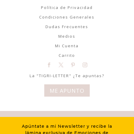
Política de Privacidad
Condiciones Generales
Dudas Frecuentes
Medios
Mi Cuenta
Carrito
La "TIGRI-LETTER" ¿Te apuntas?
ME APUNTO
© Tigriteando 2020 | Todos los
Apúntate a mi Newsletter y recibe la
derechos reservados | Diseño
lámina exclusiva de Emociones de