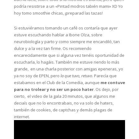
podría resistirse a un «Pintad modros tabién mami» XD Yo
hoy tomo smoothie chicas, ¡preparad las tazas!
Si estuviéramos tomando un café os contaría que ayer
estuve escuchando hablar a Ibone Olza, sobre
neurobiología y parto y como siempre me encandiló, tan
dulce y a la vez tan firme. Os recomiendo
encarecidamente que si alguna vez tenéis oportunidad de
escucharla, lo hagáis. También me estuve riendo lo más
grande, en una charla posterior con amigas epeneras, yo
ya no soy de EPEN, pero
la que tuvo, retuvo
. Parecía que
estabamos en el Club de la Comedia, aunque
me contuve
para no trolear y no ser un poco hater
. Os dejo, por
cierto, el video de la gala 20 minutos, que algunos me
deciaís que no lo encontrabais, no va solo de haters,
también de cookies, de captchas y demás plagas de
internet.