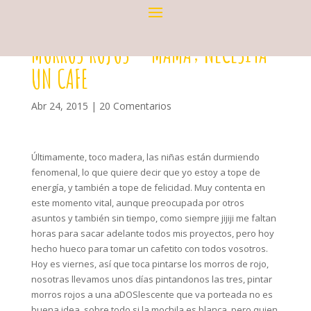
MORROS ROJOS – MAMA; NECESITA
UN CAFE
Abr 24, 2015
|
20 Comentarios
Últimamente, toco madera, las niñas están durmiendo
fenomenal, lo que quiere decir que yo estoy a tope de
energía, y también a tope de felicidad. Muy contenta en
este momento vital, aunque preocupada por otros
asuntos y también sin tiempo, como siempre jijiji me faltan
horas para sacar adelante todos mis proyectos, pero hoy
hecho hueco para tomar un cafetito con todos vosotros.
Hoy es viernes, así que toca pintarse los morros de rojo,
nosotras llevamos unos días pintandonos las tres, pintar
morros rojos a una aDOSlescente que va porteada no es
buena idea, sobre todo si la mochila es blanca, pero quien