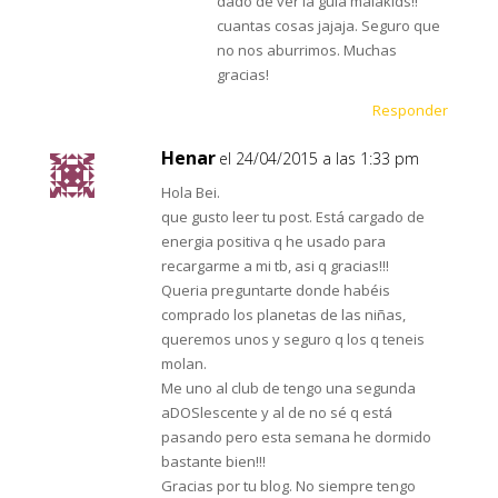
dado de ver la guia malakids!!
cuantas cosas jajaja. Seguro que
no nos aburrimos. Muchas
gracias!
Responder
Henar
el 24/04/2015 a las 1:33 pm
Hola Bei.
que gusto leer tu post. Está cargado de
energia positiva q he usado para
recargarme a mi tb, asi q gracias!!!
Queria preguntarte donde habéis
comprado los planetas de las niñas,
queremos unos y seguro q los q teneis
molan.
Me uno al club de tengo una segunda
aDOSlescente y al de no sé q está
pasando pero esta semana he dormido
bastante bien!!!
Gracias por tu blog. No siempre tengo