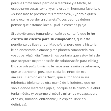
porque Emma había perdido a Mercurio y a Marte, se
escucharon cosas como «ya no eres mi hermana favorita»,
«nunca más te prestaré mis materiales», » ¿pero a quien
se le ocurre perder un planeta?». Los vecinos deben
pensar que estamos locos. Igual lo estamos jajaja
Si estuviéramos tomando un café os contaría que
le he
escrito un cuento para su cumpleaños
, que está
pendiente de ilustrar por MachoAlfa, pero que la historia
le ha encantado a ambas y me planteo compartirlo con
vosotros. Algún día. También os contaría que estoy feliz de
que aceptara mi proposición de colaboración para el blog.
El chico
vale pató
, lo mismo te hace una lasaña vegetariana,
que te escribe un post, que cuida los niños de mis
amigas… Pero no es perfecto, que sufrió toda mi ira
telefonica (delante de otra mamá de la ludoteca que no
sabía donde meterese jajaja) porque se le olvidó que Abril
tenía médico (y cogerme el móvil y mirar los wasaps, pero
él es así, humano, entrañable, un espíritu libre en
definitiva).