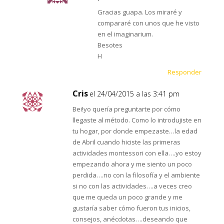
Gracias guapa. Los miraré y
compararé con unos que he visto
en el imaginarium.
Besotes
H
Responder
Cris
el 24/04/2015 a las 3:41 pm
Bei!yo quería preguntarte por cómo
llegaste al método. Como lo introdujiste en
tu hogar, por donde empezaste…la edad
de Abril cuando hiciste las primeras
actividades montessori con ella….yo estoy
empezando ahora y me siento un poco
perdida….no con la filosofía y el ambiente
si no con las actividades….a veces creo
que me queda un poco grande y me
gustaría saber cómo fueron tus inicios,
consejos, anécdotas….deseando que