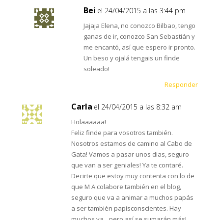
Bei
el 24/04/2015 a las 3:44 pm
Jajaja Elena, no conozco Bilbao, tengo
ganas de ir, conozco San Sebastián y
me encantó, así que espero ir pronto.
Un beso y ojalá tengais un finde
soleado!
Responder
Carla
el 24/04/2015 a las 8:32 am
Holaaaaaa!
Feliz finde para vosotros también.
Nosotros estamos de camino al Cabo de
Gata! Vamos a pasar unos dias, seguro
que van a ser geniales! Ya te contaré.
Decirte que estoy muy contenta con lo de
que M A colabore también en el blog,
seguro que va a animar a muchos papás
a ser también papisconscientes. Hay
muchos ya…pero así se sumarán más!