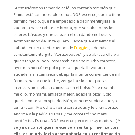
Si estuviéramos tomando café, os contaría también que
Emma está tan adorable como aDOSlescente, que no tiene
término medio, que ha empezado a decir mentirijillas, a
vacilar, a hacer rabiar de broma, que se sabe todos los
colores básicos y que se pasa el día dándome besos
acompañados de un te quiero. Desde que estuvimos el
sábado en un cuentacuentos de
Froggies
, además
constantemente grita “Abrazooooos” y se abraza ella o a
quien tenga al lado. Pero también tiene mucho caracter,
ayer nos montó un pollo porque quería llevar una
sudadera sin camiseta debajo, la intenté convencer de mil
formas, hasta que le dije, venga haz lo que quieras
mientras me metía la camiseta en el bolso. Y de repente
me dijo, “no mami, amiseta mejor, adadera pica”. Sólo
quería tomar su propia decisión, aunque supiera que yo
tenía razón. Me eché a reír a carcajadas y le dí un abrazo
enorme y le pedí disculpas y me contestó “no mami
perdón tu”. Es una aDOSlescente pero es muy madura : ) Y
yo ya os conté que me vuelvo a sentir primeriza con
ella, es un privilegio acompañarla en su reafirmación