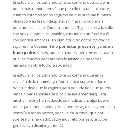
Si estuviéramos tomando café os contaría que nadie ni
por lo más remoto pensó que por ello era un mal padre,
cuando estamos todos seguros de que si se me hubiera
olvidado a mí (es un despiste, sin más), no hubieran
pensado lo mismo. Como cuando las Tigris salen a la calle
con sus estilismos imposibles, a mi me miran fatal y a él
con sonrisa amorosa, en plan
que buen padre, aunque no
sepa vestir a las niñas
.
Sólo por estar presente, ya es un
buen padre
. Y lo es, por mil razones, pero me encantaría
que las madres pensáramos lo mismo de nosotras
mismas, y sobre todo, la sociedad.
Si estuviéramos tomando café os contaría que en la
revisión de la neumóloga, Abril estuvo super madura,
hasta le dejo que la cogiera para pesarla (los que tenéis
niños híper sensibles seguro que me entendéis). Está
mucho mejor y han reducido su medicación, algo bueno
tenía que tener la primavera, aunque seguimos yendo con
ventolín a todas partes, por si le da la crisis (que por
suerte no le ha dado). Estoy muy feliz por eso, la culpa
genética va disminuyendo 😛