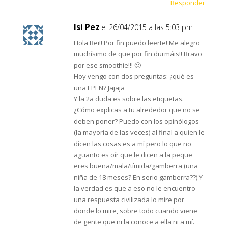
Responder
Isi Pez
el 26/04/2015 a las 5:03 pm
Hola Bei!! Por fin puedo leerte! Me alegro
muchísimo de que por fin durmáis!! Bravo
por ese smoothie!!! 🙂
Hoy vengo con dos preguntas: ¿qué es
una EPEN? Jajaja
Y la 2a duda es sobre las etiquetas.
¿Cómo explicas a tu alrededor que no se
deben poner? Puedo con los opinólogos
(la mayoría de las veces) al final a quien le
dicen las cosas es a mí pero lo que no
aguanto es oír que le dicen a la peque
eres buena/mala/tímida/gamberra (una
niña de 18 meses? En serio gamberra??) Y
la verdad es que a eso no le encuentro
una respuesta civilizada lo mire por
donde lo mire, sobre todo cuando viene
de gente que ni la conoce a ella ni a mí.