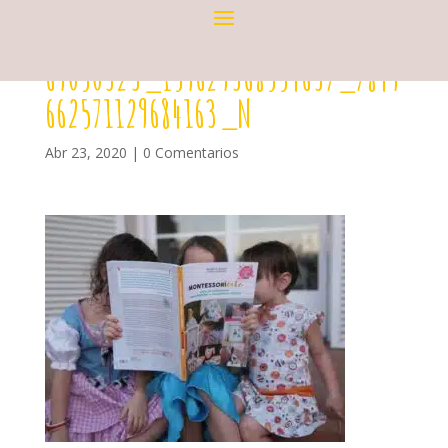
69050323_159629368554637_7849
662571129684163_N
Abr 23, 2020
|
0 Comentarios