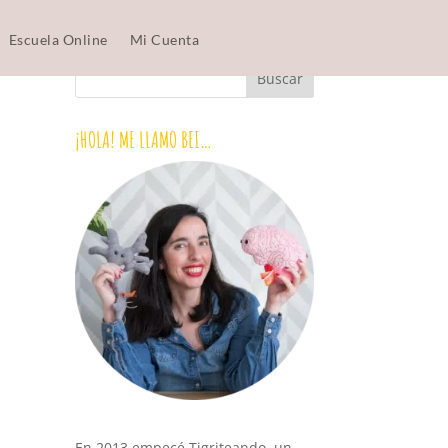
Escuela Online
Mi Cuenta
¡HOLA! ME LLAMO BEI…
En 2013 empecé Tigriteando, un