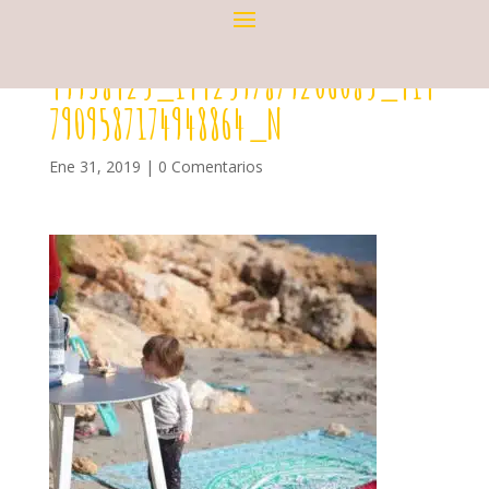
49938425_1442597879206085_414
7909587174948864_N
Ene 31, 2019
|
0 Comentarios