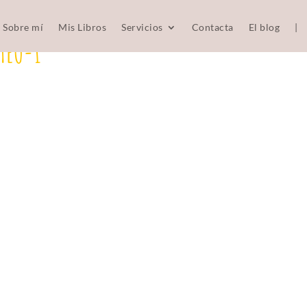
Sobre mí
Mis Libros
Servicios
Contacta
El blog
|
TEO-1