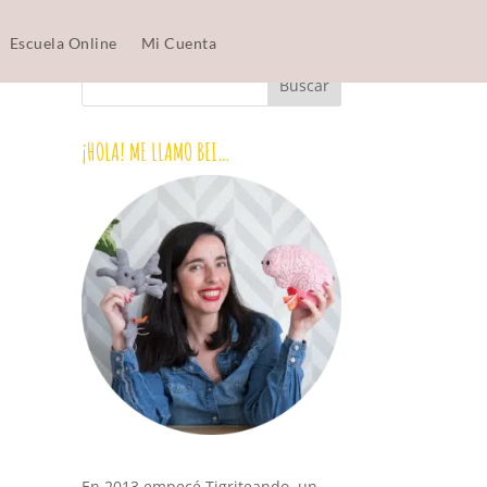
Escuela Online
Mi Cuenta
¡HOLA! ME LLAMO BEI…
En 2013 empecé Tigriteando, un