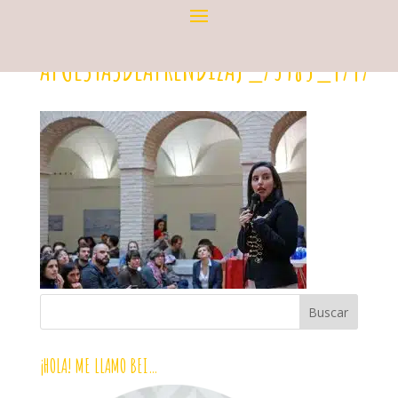
APUESTASDEAPRENDIZAJ_73985_4747
¡HOLA! ME LLAMO BEI…