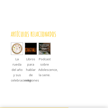
ARTÍCULOS RELACIONADOS
La
Libros
Podcast
rueda
para
sobre
del año
hablar
Adolescence,
y sus
de
la serie.
celebraciones
religiones