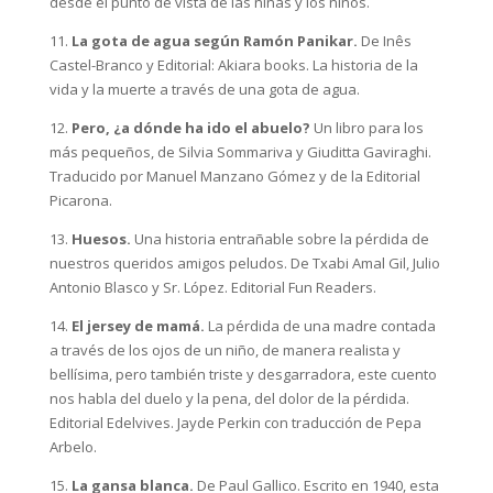
desde el punto de vista de las niñas y los niños.
11.
La gota de agua según Ramón Panikar.
De Inês
Castel-Branco y Editorial: Akiara books. La historia de la
vida y la muerte a través de una gota de agua.
12.
Pero, ¿a dónde ha ido el abuelo?
Un libro para los
más pequeños, de Silvia Sommariva y Giuditta Gaviraghi.
Traducido por Manuel Manzano Gómez y de la Editorial
Picarona.
13.
Huesos.
Una historia entrañable sobre la pérdida de
nuestros queridos amigos peludos. De Txabi Amal Gil, Julio
Antonio Blasco y Sr. López. Editorial Fun Readers.
14.
El jersey de mamá.
La pérdida de una madre contada
a través de los ojos de un niño, de manera realista y
bellísima, pero también triste y desgarradora, este cuento
nos habla del duelo y la pena, del dolor de la pérdida.
Editorial Edelvives. Jayde Perkin con traducción de Pepa
Arbelo.
15.
La gansa blanca.
De Paul Gallico. Escrito en 1940, esta