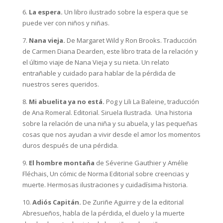
6.
La espera.
Un libro ilustrado sobre la espera que se
puede ver con niños y niñas.
7.
Nana vieja.
De Margaret Wild y Ron Brooks. Traducción
de Carmen Diana Dearden, este libro trata de la relación y
el último viaje de Nana Vieja y su nieta. Un relato
entrañable y cuidado para hablar de la pérdida de
nuestros seres queridos.
8.
Mi abuelita ya no está.
Pog y
Lili La Baleine
, traducción
de
Ana Romeral. Editorial. Siruela Ilustrada. Una historia
sobre la relación de una niña y su abuela, y las pequeñas
cosas que nos ayudan a vivir desde el amor los momentos
duros después de una pérdida.
9.
El hombre montaña
de
Séverine Gauthier y
Amélie
Fléchais, Un cómic de Norma Editorial sobre creencias y
muerte. Hermosas ilustraciones y cuidadísima historia.
10.
Adiós Capitán.
De Zuriñe Aguirre y de la editorial
Abresueños, habla de la pérdida, el duelo y la muerte