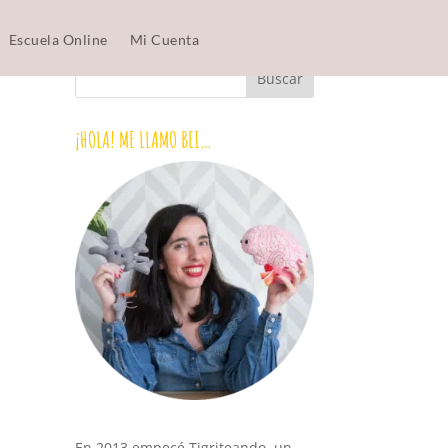
Escuela Online
Mi Cuenta
¡HOLA! ME LLAMO BEI…
En 2013 empecé Tigriteando, un