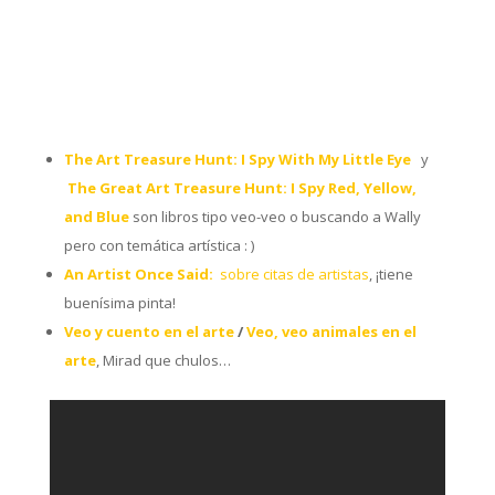
The Art Treasure Hunt: I Spy With My Little Eye
y
The Great Art Treasure Hunt: I Spy Red, Yellow,
and Blue
son libros tipo veo-veo o buscando a Wally
pero con temática artística : )
An Artist Once Said:
sobre citas de artistas
, ¡tiene
buenísima pinta!
Veo y cuento en el arte
/
Veo, veo animales en el
arte
, Mirad que chulos…