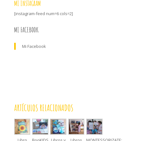
MI INSTAGRAM
[instagram-feed num=6 cols=2]
MI FACEBOOK
Mi Facebook
ARTÍCULOS RELACIONADOS
Libro
BooKIDS,
Libros y
Libros
MONTESSORIZATE: