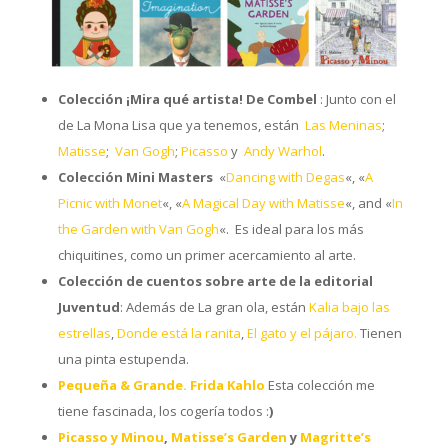
Colección ¡Mira qué artista! De Combel
: Junto con el
de La Mona Lisa que ya tenemos, están
Las Meninas
;
Matisse
;
Van Gogh
;
Picasso
y
Andy Warhol
.
Colección Mini Masters
«
Dancing with Degas
«, «
A
Picnic with Monet
«, «
A Magical Day with Matisse
«, and «
In
the Garden with Van Gogh
«. Es ideal para los más
chiquitines, como un primer acercamiento al arte.
Colección de cuentos sobre arte de la editorial
Juventud
: Además de La gran ola, están
Kalia bajo las
estrellas
,
Donde está la ranita
,
El gato y el pájaro.
Tienen
una pinta estupenda.
Pequeña & Grande. Frida Kahlo
Esta colección me
tiene fascinada, los cogería todos :
)
Picasso y Minou
,
Matisse’s Garden
y
Magritte’s