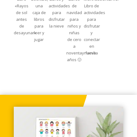
«Rayos
una
actividades
de
Libro de
de sol
caja de
para
navidad
actividades
antes
libros
disfrutar
para
para
de
para
la nieve
niños y
disfrutar
desayunar»
leer y
niñas
y
jugar
de cero
conectar
a
en
noventaynueve
familia
años 🙂