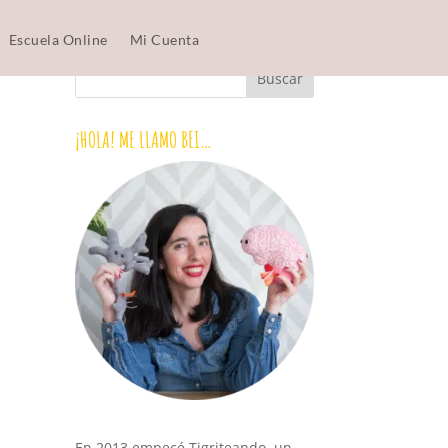
Escuela Online
Mi Cuenta
¡HOLA! ME LLAMO BEI…
En 2013 empecé Tigriteando, un