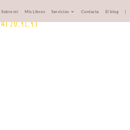
Sobre mí
Mis Libros
Servicios
Contacta
El blog
|
AT 20.41.45