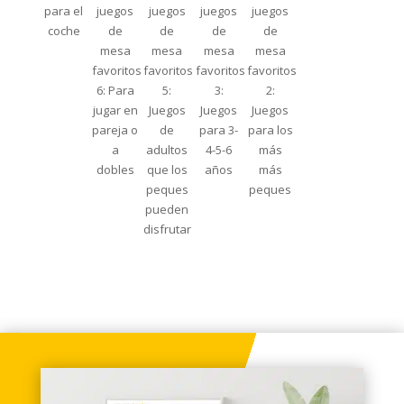
para el
juegos
juegos
juegos
juegos
coche
de
de
de
de
mesa
mesa
mesa
mesa
favoritos
favoritos
favoritos
favoritos
6: Para
5:
3:
2:
jugar en
Juegos
Juegos
Juegos
pareja o
de
para 3-
para los
a
adultos
4-5-6
más
dobles
que los
años
más
peques
peques
pueden
disfrutar