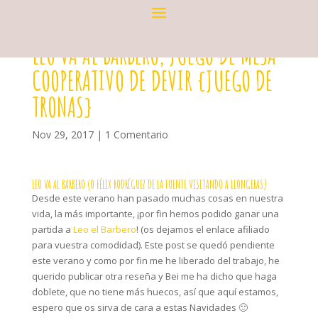
LEO VA AL BARBERO, JUEGO DE MESA
COOPERATIVO DE DEVIR {JUEGO DE
TRONAS}
Nov 29, 2017
|
1 Comentario
LEO VA AL BARBERO (O FÉLIX RODRÍGUEZ DE LA FUENTE VISITANDO A LLONGERAS)
Desde este verano han pasado muchas cosas en nuestra
vida, la más importante, ¡por fin hemos podido ganar una
partida a
Leo el Barbero
! (os dejamos el enlace afiliado
para vuestra comodidad). Este post se quedó pendiente
este verano y como por fin me he liberado del trabajo, he
querido publicar otra reseña y Bei me ha dicho que haga
doblete, que no tiene más huecos, así que aquí estamos,
espero que os sirva de cara a estas Navidades 🙂