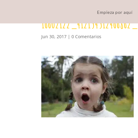
Empieza por aquí
16602122_412154512466862_
Jun 30, 2017
|
0 Comentarios