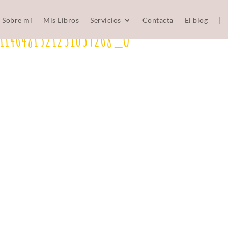
Sobre mí
Mis Libros
Servicios
Contacta
El blog
|
1146481521231039268_O