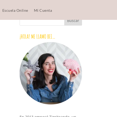
Escuela Online
Mi Cuenta
¡HOLA! ME LLAMO BEI…
En 2013 empecé Tigriteando, un