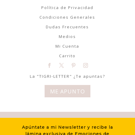
Política de Privacidad
Condiciones Generales
Dudas Frecuentes
Medios
Mi Cuenta
Carrito
La "TIGRI-LETTER" ¿Te apuntas?
ME APUNTO
© Tigriteando 2020 | Todos los
Apúntate a mi Newsletter y recibe la
derechos reservados | Diseño
lámina exclusiva de Emociones de