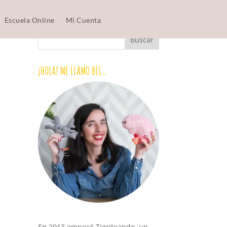
Escuela Online
Mi Cuenta
¡HOLA! ME LLAMO BEI…
En 2013 empecé Tigriteando, un