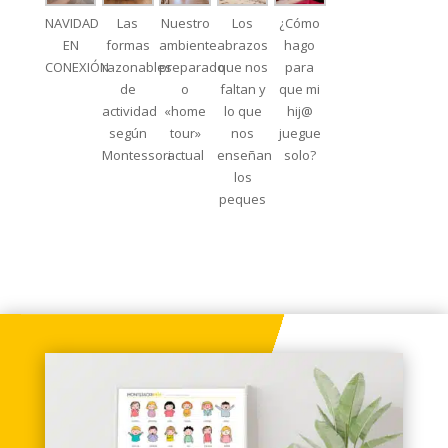
NAVIDAD
Las
Nuestro
Los
¿Cómo
EN
formas
ambiente
abrazos
hago
CONEXIÓN
razonables
preparado
que nos
para
de
o
faltan y
que mi
actividad
«home
lo que
hij@
según
tour»
nos
juegue
Montessori
actual
enseñan
solo?
los
peques