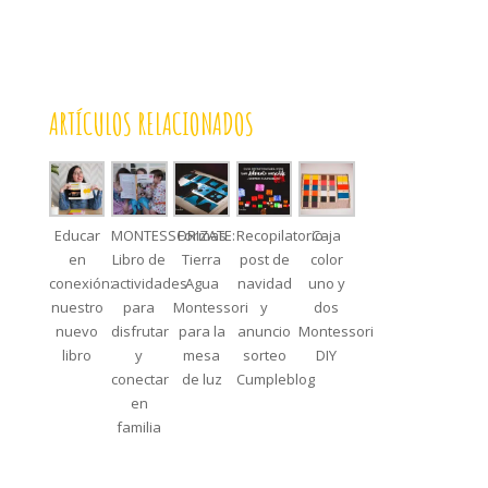
ARTÍCULOS RELACIONADOS
Educar
MONTESSORIZATE:
Formas
Recopilatorio
Caja
en
Libro de
Tierra
post de
color
conexión:
actividades
Agua
navidad
uno y
nuestro
para
Montessori
y
dos
nuevo
disfrutar
para la
anuncio
Montessori
libro
y
mesa
sorteo
DIY
conectar
de luz
Cumpleblog
en
familia