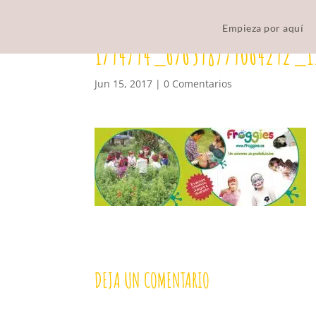
Empieza por aquí
1794794_676598779064292_
Jun 15, 2017
|
0 Comentarios
DEJA UN COMENTARIO