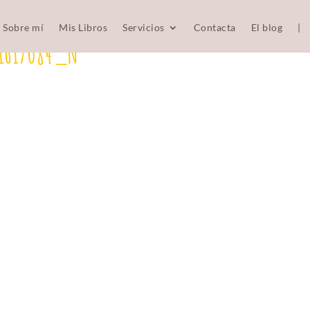
Sobre mí
Mis Libros
Servicios
Contacta
El blog
|
11617084_N