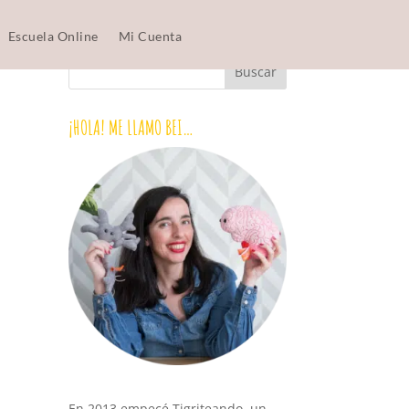
Escuela Online
Mi Cuenta
¡HOLA! ME LLAMO BEI…
En 2013 empecé Tigriteando, un