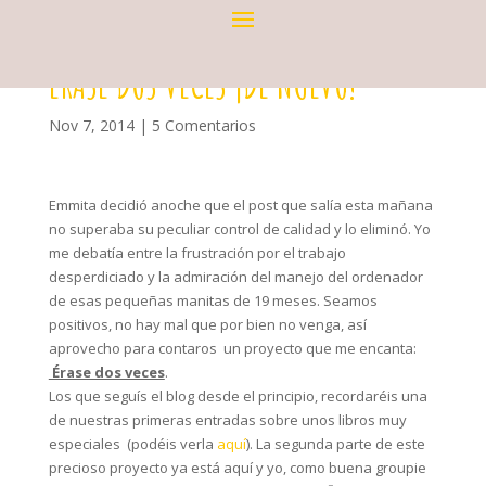
ÉRASE DOS VECES ¡DE NUEVO!
Nov 7, 2014
|
5 Comentarios
Emmita decidió anoche que el post que salía esta mañana
no superaba su peculiar control de calidad y lo eliminó. Yo
me debatía entre la frustración por el trabajo
desperdiciado y la admiración del manejo del ordenador
de esas pequeñas manitas de 19 meses. Seamos
positivos, no hay mal que por bien no venga, así
aprovecho para contaros un proyecto que me encanta:
Érase dos veces
.
Los que seguís el blog desde el principio, recordaréis una
de nuestras primeras entradas sobre unos libros muy
especiales (podéis verla
aquí
). La segunda parte de este
precioso proyecto ya está aquí y yo, como buena groupie