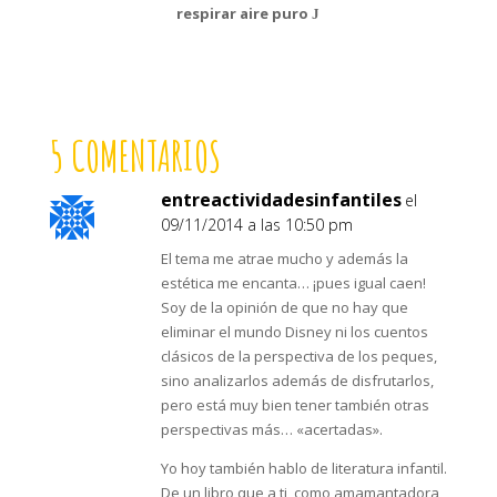
respirar aire puro
J
5 COMENTARIOS
entreactividadesinfantiles
el
09/11/2014 a las 10:50 pm
El tema me atrae mucho y además la
estética me encanta… ¡pues igual caen!
Soy de la opinión de que no hay que
eliminar el mundo Disney ni los cuentos
clásicos de la perspectiva de los peques,
sino analizarlos además de disfrutarlos,
pero está muy bien tener también otras
perspectivas más… «acertadas».
Yo hoy también hablo de literatura infantil.
De un libro que a ti, como amamantadora