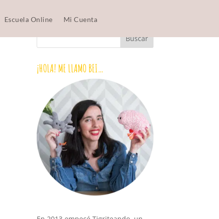
Escuela Online
Mi Cuenta
¡HOLA! ME LLAMO BEI…
En 2013 empecé Tigriteando, un