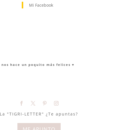
Mi Facebook
nos hace un poquito más felices ♥︎
La "TIGRI-LETTER" ¿Te apuntas?
ME APUNTO