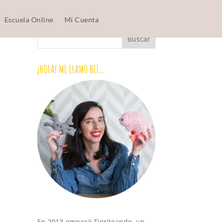
Escuela Online
Mi Cuenta
¡HOLA! ME LLAMO BEI…
En 2013 empecé Tigriteando, un