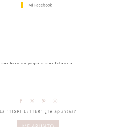
Mi Facebook
nos hace un poquito más felices ♥︎
La "TIGRI-LETTER" ¿Te apuntas?
ME APUNTO