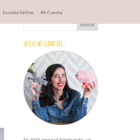
Escuela Online
Mi Cuenta
¡HOLA! ME LLAMO BEI…
En 2013 empecé Tigriteando, un