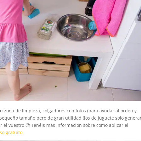
zona de limpieza, colgadores con fotos (para ayudar al orden y
, pequeño tamaño pero de gran utilidad (los de juguete solo genera
ar el vuestro 🙂 Tenéis más información sobre como aplicar el
o gratuito.