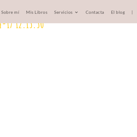
Sobre mí
Mis Libros
Servicios
Contacta
El blog
|
4-17 12.13.30