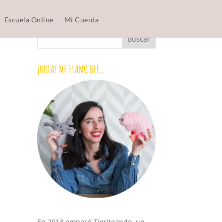
Escuela Online
Mi Cuenta
¡HOLA! ME LLAMO BEI…
En 2013 empecé Tigriteando, un