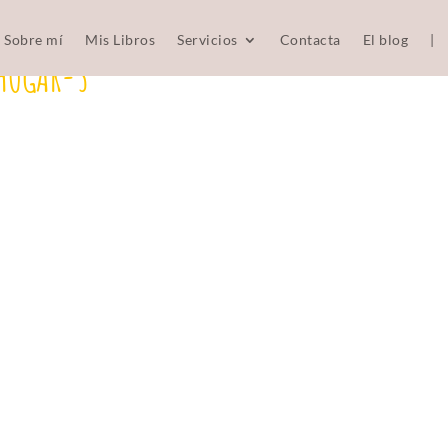
Sobre mí
Mis Libros
Servicios
Contacta
El blog
|
HOGAR-3