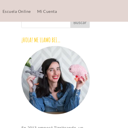
Escuela Online
Mi Cuenta
¡HOLA! ME LLAMO BEI…
En 2013 empecé Tigriteando, un