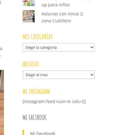
l
up para niños
Asturias con ninos 2:
zona Cudillero
,
MIS CATEGORÍAS
Mis
ra
categorías
a
ARCHIVO
Archivo
MI INSTAGRAM
[instagram-feed num=6 cols=2]
MI FACEBOOK
Mi Facebook