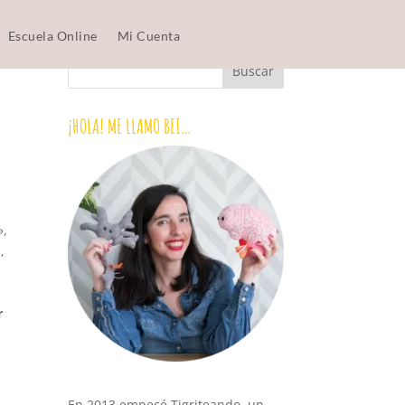
Escuela Online
Mi Cuenta
¡HOLA! ME LLAMO BEI…
»,
,
r
En 2013 empecé Tigriteando, un