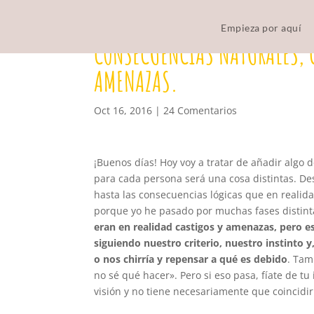
Empieza por aquí
CONSECUENCIAS NATURALES, 
AMENAZAS.
Oct 16, 2016
|
24 Comentarios
¡Buenos días! Hoy voy a tratar de añadir algo
para cada persona será una cosa distintas. Des
hasta las consecuencias lógicas que en realid
porque yo he pasado por muchas fases distint
eran en realidad castigos y amenazas, pero es
siguiendo nuestro criterio, nuestro instinto
o nos chirría y repensar a qué es debido
. Tam
no sé qué hacer». Pero si eso pasa, fíate de tu
visión y no tiene necesariamente que coincidir