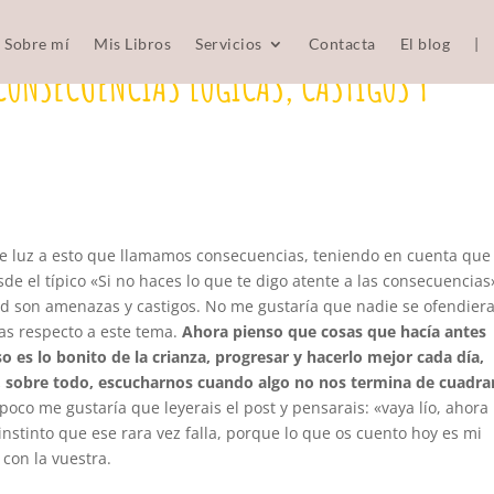
Sobre mí
Mis Libros
Servicios
Contacta
El blog
|
CONSECUENCIAS LÓGICAS, CASTIGOS Y
 de luz a esto que llamamos consecuencias, teniendo en cuenta que
de el típico «Si no haces lo que te digo atente a las consecuencias
ad son amenazas y castigos. No me gustaría que nadie se ofendiera
as respecto a este tema.
Ahora pienso que cosas que hacía antes
o es lo bonito de la crianza, progresar y hacerlo mejor cada día,
 y, sobre todo, escucharnos cuando algo no nos termina de cuadra
poco me gustaría que leyerais el post y pensarais: «vaya lío, ahora
 instinto que ese rara vez falla, porque lo que os cuento hoy es mi
 con la vuestra.