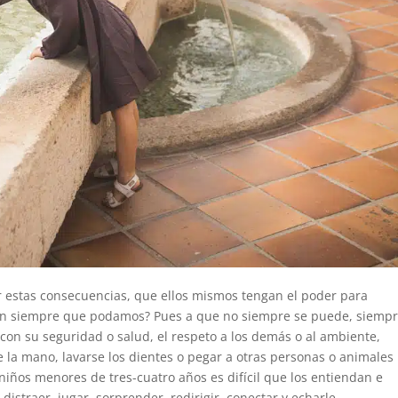
 estas consecuencias, que ellos mismos tengan el poder para
 con siempre que podamos? Pues a que no siempre se puede, siemp
con su seguridad o salud, el respeto a los demás o al ambiente,
e la mano, lavarse los dientes o pegar a otras personas o animales
 niños menores de tres-cuatro años es difícil que los entiendan e
 distraer, jugar, sorprender, redirigir, conectar y echarle