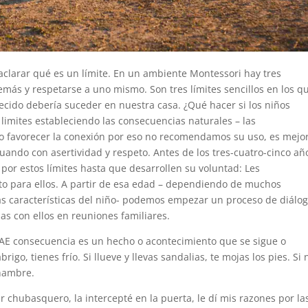
aclarar qué es un límite. En un ambiente Montessori hay tres
demás y respetarse a uno mismo. Son tres límites sencillos en los q
arecido debería suceder en nuestra casa. ¿Qué hacer si los niños
 limites estableciendo las consecuencias naturales – las
no favorecer la conexión por eso no recomendamos su uso, es mejo
uando con asertividad y respeto. Antes de los tres-cuatro-cinco añ
por estos límites hasta que desarrollen su voluntad: Les
to para ellos. A partir de esa edad – dependiendo de muchos
 las características del niño- podemos empezar un proceso de diálog
as con ellos en reuniones familiares.
AE consecuencia es un hecho o acontecimiento que se sigue o
abrigo, tienes frío. Si llueve y llevas sandalias, te mojas los pies. Si 
 hambre.
ar chubasquero, la intercepté en la puerta, le dí mis razones por la