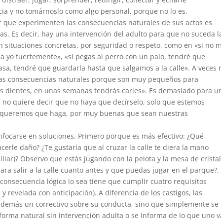
cia y no tomárnoslo como algo personal, porque no lo es.
r que experimenten las consecuencias naturales de sus actos es
as. Es decir, hay una intervención del adulto para que no suceda l
 situaciones concretas, por seguridad o respeto, como en «si no 
la yo fuertemente», «si pegas al perro con un palo, tendré que
 casa, tendré que guardarla hasta que salgamos a la calle». A veces 
 las consecuencias naturales porque son muy pequeños para
 los dientes, en unas semanas tendrás caries». Es demasiado para u
no quiere decir que no haya que decírselo, solo que estemos
s queremos que haga, por muy buenas que sean nuestras
nfocarse en soluciones. Primero porque es más efectivo: ¿Qué
cerle daño? ¿Te gustaría que al cruzar la calle te diera la mano
liar)? Observo que estás jugando con la pelota y la mesa de crista
ara salir a la calle cuanto antes y que puedas jugar en el parque?.
onsecuencia lógica lo sea tiene que cumplir cuatro requisitos
y revelada con anticipación). A diferencia de los castigos, las
 demás un correctivo sobre su conducta, sino que simplemente se
orma natural sin intervención adulta o se informa de lo que uno v