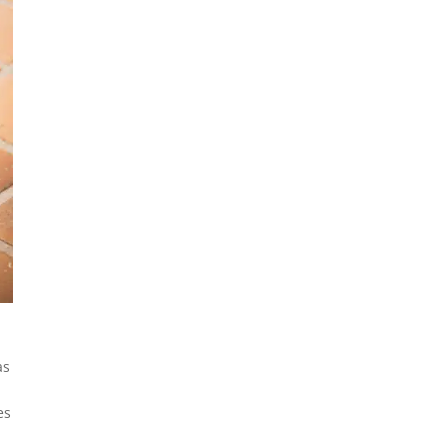
as
es