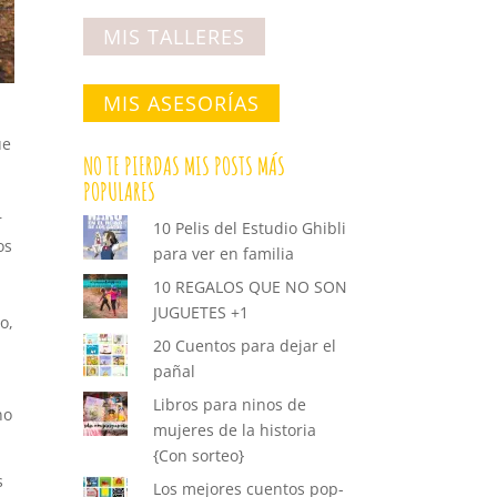
MIS TALLERES
MIS ASESORÍAS
ue
NO TE PIERDAS MIS POSTS MÁS
POPULARES
r
10 Pelis del Estudio Ghibli
os
para ver en familia
10 REGALOS QUE NO SON
JUGUETES +1
o,
20 Cuentos para dejar el
pañal
Libros para ninos de
no
mujeres de la historia
{Con sorteo}
s
Los mejores cuentos pop-