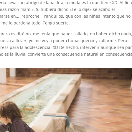
ía llevar un abrigo de lana. Ir a la moda es lo que tiene XD. Al fina
nías razón mami». Si hubiera dicho «Te lo dije» se acabó el
arse en… ¡reproche! Tranquilos, que con las niñas intento que no,
 me lo perdona todo. Tengo suerte.
l pero os diré no, me tenía que haber callado, no haber dicho nada
e va a llover, yo me voy a poner chubasquero» y callarme. Pero
ress para la adolescencia, XD De hecho, intervenir aunque sea pa
o es la lluvia, convierte una consecuencia natural en consecuenci