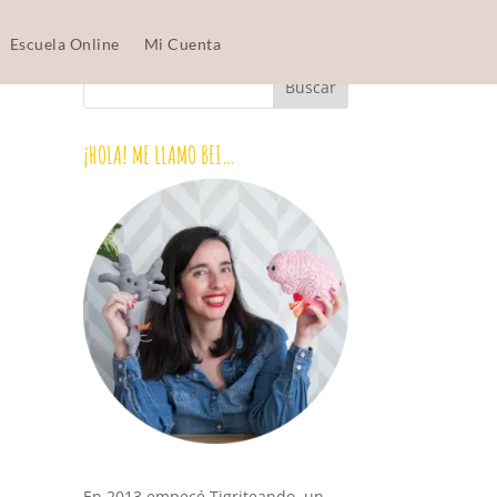
Escuela Online
Mi Cuenta
¡HOLA! ME LLAMO BEI…
En 2013 empecé Tigriteando, un