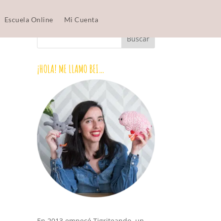
Escuela Online
Mi Cuenta
¡HOLA! ME LLAMO BEI…
En 2013 empecé Tigriteando, un