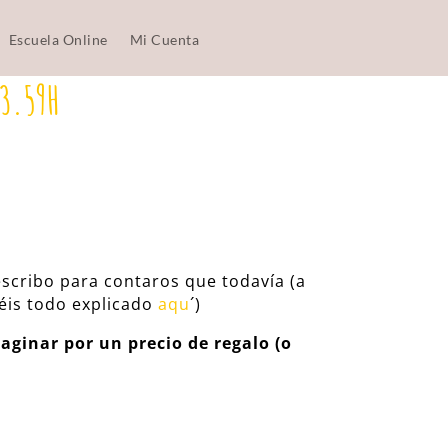
Escuela Online
Mi Cuenta
23.59H
cribo para contaros que todavía (a
néis todo explicado
aqu
´)
aginar por un precio de regalo (o