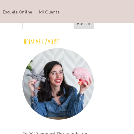
Escuela Online
Mi Cuenta
¡HOLA! ME LLAMO BEI…
En 2013 empecé Tigriteando, un