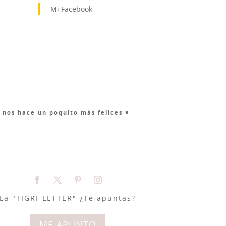
Mi Facebook
nos hace un poquito más felices ♥︎
La "TIGRI-LETTER" ¿Te apuntas?
ME APUNTO