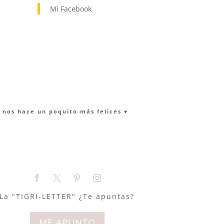
Mi Facebook
nos hace un poquito más felices ♥︎
La "TIGRI-LETTER" ¿Te apuntas?
ME APUNTO