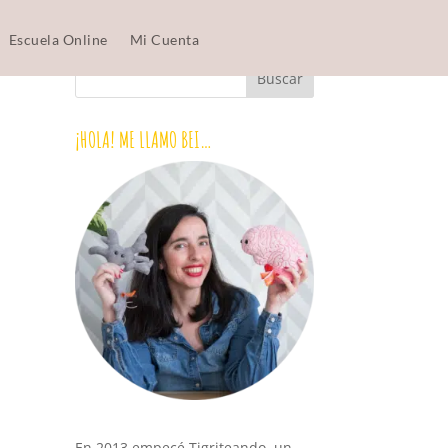
Escuela Online
Mi Cuenta
¡HOLA! ME LLAMO BEI…
En 2013 empecé Tigriteando, un