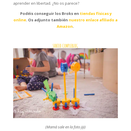
aprender en libertad. ¿No os parece?
Podéis conseguir los Broks en
tiendas físicas y
online
. Os adjunto también
nuestro enlace afiliado a
Amazon
.
SORTEO CUMPLEBLOG
(Mamá sale en la foto jiji)