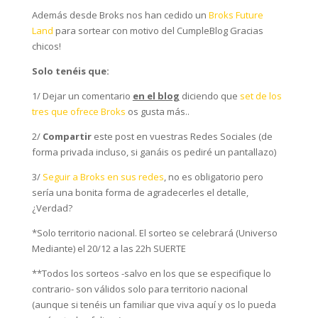
Además desde Broks nos han cedido un
Broks Future
Land
para sortear con motivo del CumpleBlog Gracias
chicos!
Solo tenéis que:
1/ Dejar un comentario
en el blog
diciendo que
set de los
tres que ofrece Broks
os gusta más..
2/
Compartir
este post en vuestras Redes Sociales (de
forma privada incluso, si ganáis os pediré un pantallazo)
3/
Seguir a Broks en sus redes
, no es obligatorio pero
sería una bonita forma de agradecerles el detalle,
¿Verdad?
*Solo territorio nacional. El sorteo se celebrará (Universo
Mediante) el 20/12 a las 22h SUERTE
**Todos los sorteos -salvo en los que se especifique lo
contrario- son válidos solo para territorio nacional
(aunque si tenéis un familiar que viva aquí y os lo pueda