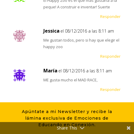
El Happy Zoo es el que más gustaría a la
peque! A construir e inventar! Suerte
Responder
Jessica
el 08/12/2016 a las 8:11 am
Me gustan todos, pero si hay que elegir el
happy zoo
Responder
María
el 08/12/2016 a las 8:11 am
ME gusta mucho el MAD RACE,
Responder
Elisa
el 08/12/2016 a las 8:13 am
Apúntate a mi Newsletter y recibe la
La verdad que me encanta el happy zoo!!!
lámina exclusiva de Emociones de
muchas gracias por el sorteo!!
Educando en Conexión.
Share This
Responder