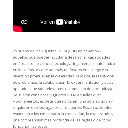
Lo bueno de los juguetes STEM (CTIM en español) –
aquellos que pueden ayudar a desarrollar capacidades
en áreas como ciencia, tecnología, ingeniería o matemática
en los niños- es que además de favorecer el juego y la
diversión promueven la creatividad, la lógica, la resolución
de problemas, la colaboración, la experimentación y otras
aptitudes que son relevantes en todo tipo de aprendizaje.
Se suelen considerar juguetes STEM aquellos que:
– Son abiertos, es decir que no tienen una sola solución y
requieren que los jugadores colaboren. Estas cualidades
estimulan a los niños hacia la creatividad, la exploración y
una comprensión más profunda de las reglas o de cómo
funcionan las cosas.