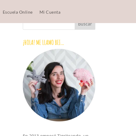
Escuela Online
Mi Cuenta
¡HOLA! ME LLAMO BEI…
En 2013 empecé Tigriteando, un