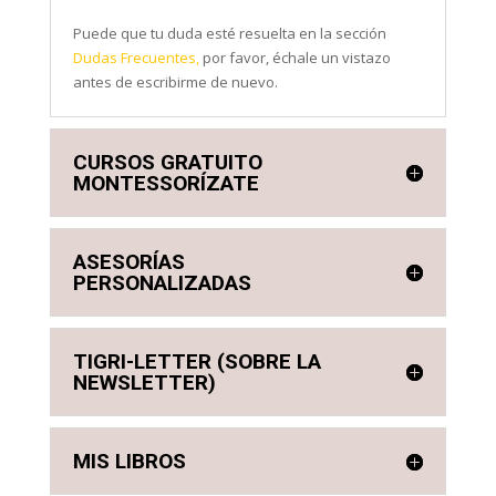
Puede que tu duda esté resuelta en la sección
Dudas Frecuentes,
por favor, échale un vistazo
antes de escribirme de nuevo.
CURSOS GRATUITO
MONTESSORÍZATE
ASESORÍAS
PERSONALIZADAS
TIGRI-LETTER (SOBRE LA
NEWSLETTER)
MIS LIBROS