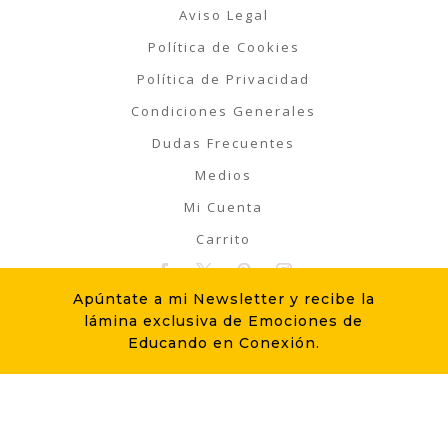
Aviso Legal
Política de Cookies
Política de Privacidad
Condiciones Generales
Dudas Frecuentes
Medios
Mi Cuenta
Carrito
Apúntate a mi Newsletter y recibe la
La "TIGRI-LETTER" ¿Te apuntas?
lámina exclusiva de Emociones de
Educando en Conexión.
ME APUNTO