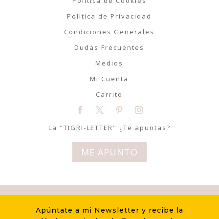
Política de Cookies
Política de Privacidad
Condiciones Generales
Dudas Frecuentes
Medios
Mi Cuenta
Carrito
La "TIGRI-LETTER" ¿Te apuntas?
ME APUNTO
© Tigriteando 2020 | Todos los
Apúntate a mi Newsletter y recibe la
derechos reservados | Diseño