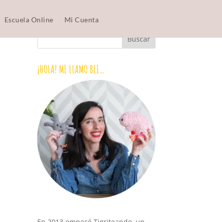
Escuela Online
Mi Cuenta
¡HOLA! ME LLAMO BEI…
En 2013 empecé Tigriteando, un