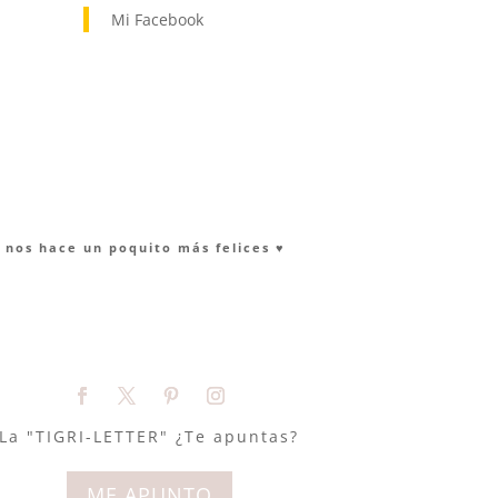
Mi Facebook
nos hace un poquito más felices ♥︎
La "TIGRI-LETTER" ¿Te apuntas?
ME APUNTO