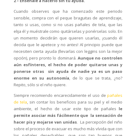
2 – Enséñale a hacerlo sin tu ayuda.
Cuando observes que ha comenzado este periodo
sensible, compra con el peque braguitas de aprendizaje,
tanto si usas, como si no usas pañales de tela, que las
elija él y muéstrale como quitárselas y ponérselas solo. En
un momento decidirán que quieren usarlas, ¡cuando él
decida que le apetece y no antes! Al principio puede que
necesiten cierta ayuda (llevarlas con leggins son la mejor
opción), pero pronto lo dominará.
Aunque no controlen
aún esfínteres, el hecho de poder quitarse unas y
ponerse otras sin ayuda de nadie ya es un paso
enorme en su autonomía
, de lo que se trata, ¿no?
Repito, sólo si el niño quiere.
Siempre recomiendo encarecidamente el uso de
pañales
de tela
, sin contar los beneficios para su piel y el medio
ambiente, el hecho de usar este tipo de pañales
le
permite asociar más fácilmente que la sensación de
hacer pis y mojarse van unidas
. La percepción del niño
sobre el proceso de evacuar es mucho más vívida que con
los pañales desechables, que son tan buenos que