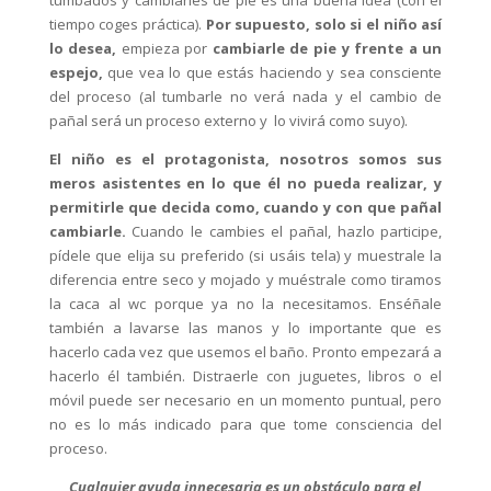
tumbados y cambiarles de pie es una buena idea (con el
tiempo coges práctica).
Por supuesto, solo si el niño así
lo desea,
empieza por
cambiarle de pie y frente a un
espejo,
que vea lo que estás haciendo y sea consciente
del proceso (al tumbarle no verá nada y el cambio de
pañal será un proceso externo y lo vivirá como suyo).
El niño es el protagonista, nosotros somos sus
meros asistentes en lo que él no pueda realizar, y
permitirle que decida como, cuando y con que pañal
cambiarle.
Cuando le cambies el pañal, hazlo participe,
pídele que elija su preferido (si usáis tela) y muestrale la
diferencia entre seco y mojado y muéstrale como tiramos
la caca al wc porque ya no la necesitamos. Enséñale
también a lavarse las manos y lo importante que es
hacerlo cada vez que usemos el baño. Pronto empezará a
hacerlo él también. Distraerle con juguetes, libros o el
móvil puede ser necesario en un momento puntual, pero
no es lo más indicado para que tome consciencia del
proceso.
Cualquier ayuda innecesaria es un obstáculo para el