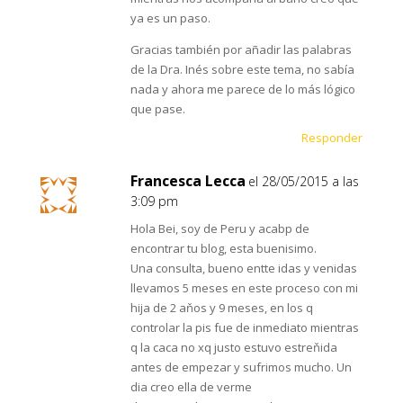
ya es un paso.
Gracias también por añadir las palabras
de la Dra. Inés sobre este tema, no sabía
nada y ahora me parece de lo más lógico
que pase.
Responder
Francesca Lecca
el 28/05/2015 a las
3:09 pm
Hola Bei, soy de Peru y acabp de
encontrar tu blog, esta buenisimo.
Una consulta, bueno entte idas y venidas
llevamos 5 meses en este proceso con mi
hija de 2 aňos y 9 meses, en los q
controlar la pis fue de inmediato mientras
q la caca no xq justo estuvo estreňida
antes de empezar y sufrimos mucho. Un
dia creo ella de verme