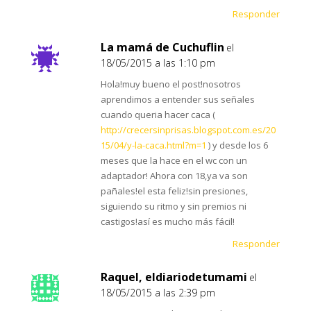
Responder
La mamá de Cuchuflin
el
18/05/2015 a las 1:10 pm
Hola!muy bueno el post!nosotros
aprendimos a entender sus señales
cuando queria hacer caca (
http://crecersinprisas.blogspot.com.es/20
15/04/y-la-caca.html?m=1
) y desde los 6
meses que la hace en el wc con un
adaptador! Ahora con 18,ya va son
pañales!el esta feliz!sin presiones,
siguiendo su ritmo y sin premios ni
castigos!así es mucho más fácil!
Responder
Raquel, eldiariodetumami
el
18/05/2015 a las 2:39 pm