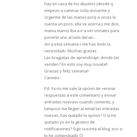
hay en casa de los abueloz (desde q
empezo a caminar solia avisarme y
cogerme de las manos porq a veces le
cuesta un poco, ella se acerca y me dice,
mama mano). Iba a ir a ver orinales para
ponerle uno al lado del wc…
Asi q esta semana » me has leido la
necesidad». Muchas gracias
Las braguitas de aprendizaje, donde las
venden? En esto soy muy novata!!
Gracias y feliz semana!!
Carmen.-
Pd. Ya no me sale la opcion de «enviar
respuestas a este comentario y enviar
entradas nuevas» cuando comento, y
tampoco me llegan al email las entradas
nuevas, has quitado la opcion? O la he
quitado yo en la gestion de
notificaciones? Sigo suscrita al blog, eso si
lo he comprobado 🙂