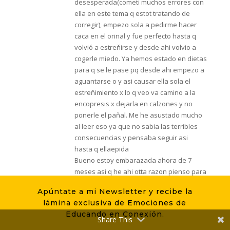
desesperada(cometi muchos errores con
ella en este tema q estot tratando de
corregir), empezo sola a pedirme hacer
caca en el orinal y fue perfecto hasta q
volvió a estreňirse y desde ahi volvio a
cogerle miedo. Ya hemos estado en dietas
para q se le pase pq desde ahi empezo a
aguantarse o y asi causar ella sola el
estreňimiento x lo q veo va camino a la
encopresis x dejarla en calzones y no
ponerle el paňal. Me he asustado mucho
al leer eso ya que no sabia las terribles
consecuencias y pensaba seguir asi
hasta q ellaepida
Bueno estoy embarazada ahora de 7
meses asi q he ahi otta razon pienso para
q le cueste mas. Mi duda es, cuando
Apúntate a mi Newsletter y recibe la
hablamos del tema ella siempree dice no
lámina exclusiva de Emociones de
voy a ensuciarme tengo q hacer en el
Educando en Conexión.
baňo pero llega el momento y no quiere ir,
Share This
he intentado tambien leerle cuentos,