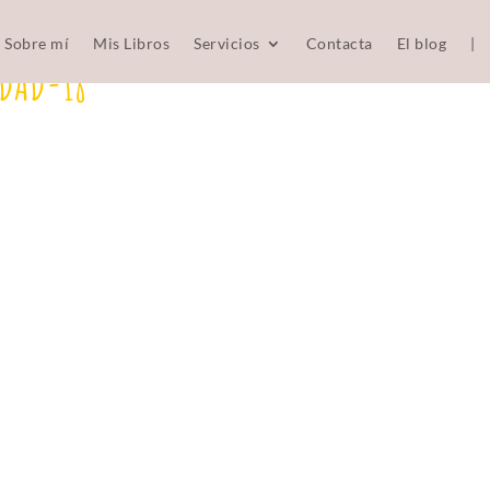
Sobre mí
Mis Libros
Servicios
Contacta
El blog
|
IDAD-18