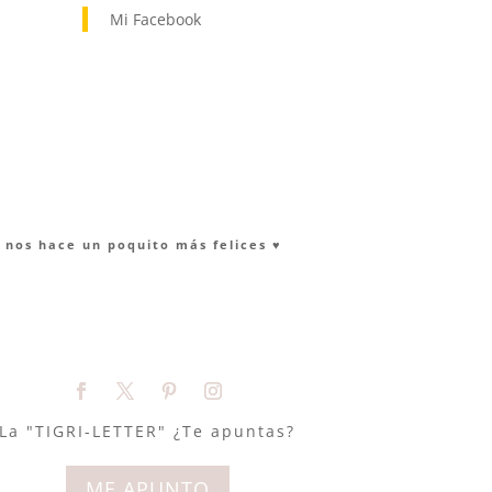
Mi Facebook
nos hace un poquito más felices ♥︎
La "TIGRI-LETTER" ¿Te apuntas?
ME APUNTO