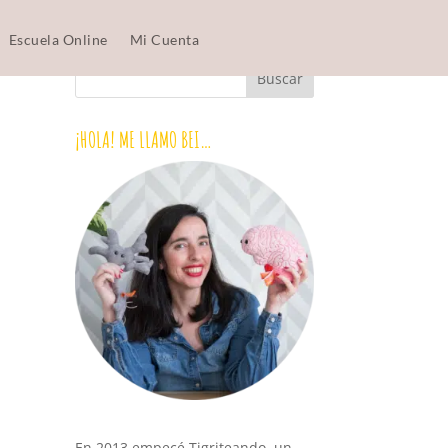
Escuela Online
Mi Cuenta
¡HOLA! ME LLAMO BEI…
En 2013 empecé Tigriteando, un