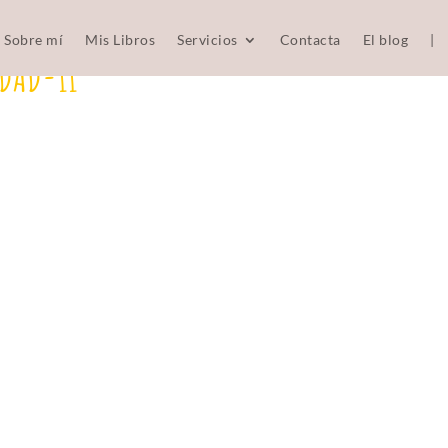
Sobre mí
Mis Libros
Servicios
Contacta
El blog
|
DAD-11