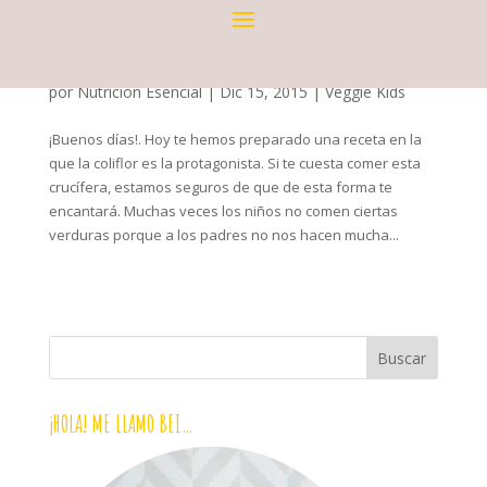
PUDDING DE COLIFLOR {VEGGIE KIDS}
por
Nutricion Esencial
|
Dic 15, 2015
|
Veggie Kids
¡Buenos días!. Hoy te hemos preparado una receta en la
que la coliflor es la protagonista. Si te cuesta comer esta
crucífera, estamos seguros de que de esta forma te
encantará. Muchas veces los niños no comen ciertas
verduras porque a los padres no nos hacen mucha...
¡HOLA! ME LLAMO BEI…