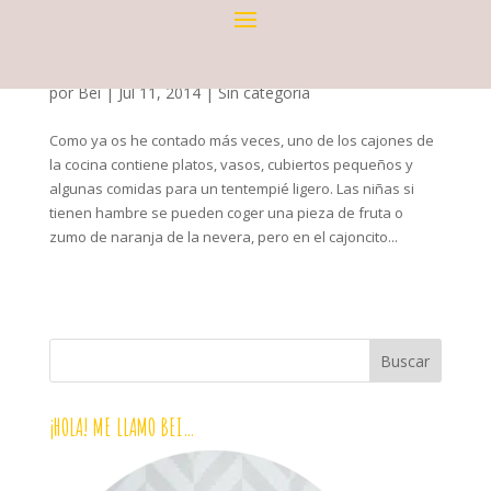
HOY COCINAMOS… NOCILLA VEGANA
por
Bei
|
Jul 11, 2014
|
Sin categoría
Como ya os he contado más veces, uno de los cajones de
la cocina contiene platos, vasos, cubiertos pequeños y
algunas comidas para un tentempié ligero. Las niñas si
tienen hambre se pueden coger una pieza de fruta o
zumo de naranja de la nevera, pero en el cajoncito...
¡HOLA! ME LLAMO BEI…