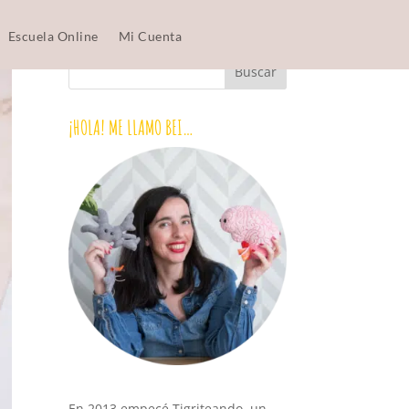
Escuela Online
Mi Cuenta
¡HOLA! ME LLAMO BEI…
En 2013 empecé Tigriteando, un