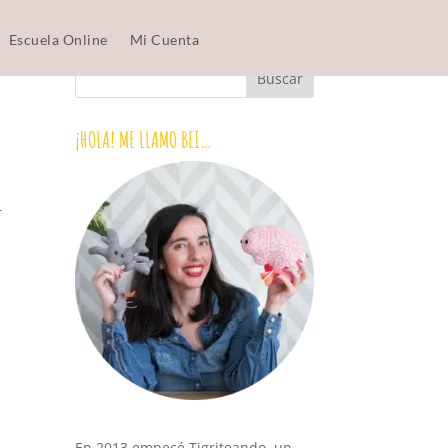
Escuela Online
Mi Cuenta
¡HOLA! ME LLAMO BEI…
r
En 2013 empecé Tigriteando, un