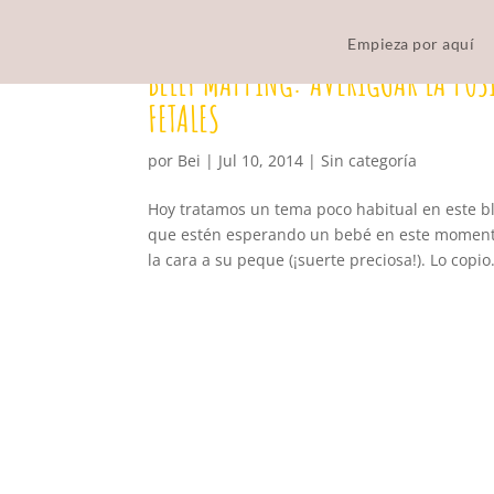
Empieza por aquí
BELLY MAPPING: AVERIGUAR LA POS
FETALES
por
Bei
|
Jul 10, 2014
|
Sin categoría
Hoy tratamos un tema poco habitual en este 
que estén esperando un bebé en este momento
la cara a su peque (¡suerte preciosa!). Lo copio.