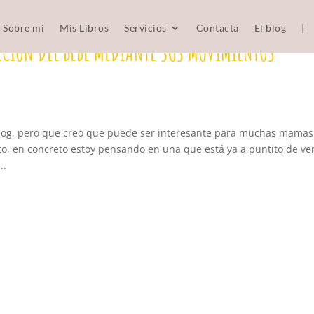
Sobre mí
Mis Libros
Servicios
Contacta
El blog
|
ICIÓN DEL BEBÉ MEDIANTE SUS MOVIMIENTOS
blog, pero que creo que puede ser interesante para muchas mamas
, en concreto estoy pensando en una que está ya a puntito de ve
..