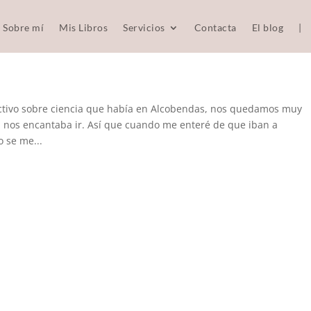
Sobre mí
Mis Libros
Servicios
Contacta
El blog
|
ctivo sobre ciencia que había en Alcobendas, nos quedamos muy
, nos encantaba ir. Así que cuando me enteré de que iban a
o se me...