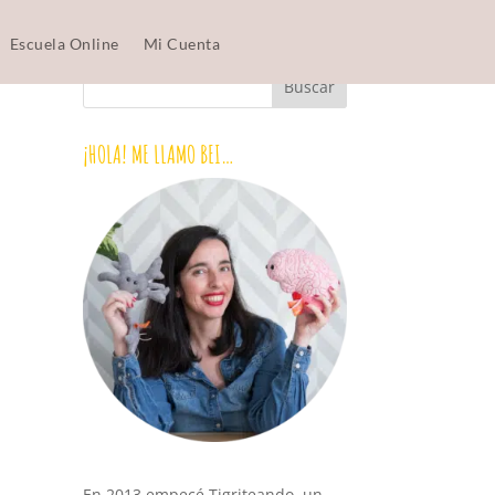
Escuela Online
Mi Cuenta
¡HOLA! ME LLAMO BEI…
En 2013 empecé Tigriteando, un