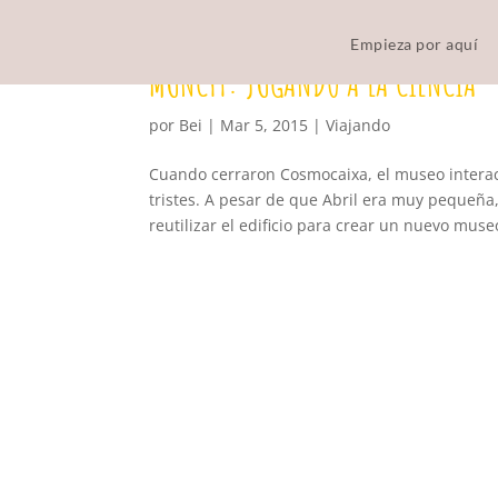
Empieza por aquí
MUNCYT: JUGANDO A LA CIENCIA
por
Bei
|
Mar 5, 2015
|
Viajando
Cuando cerraron Cosmocaixa, el museo intera
tristes. A pesar de que Abril era muy pequeña
reutilizar el edificio para crear un nuevo muse