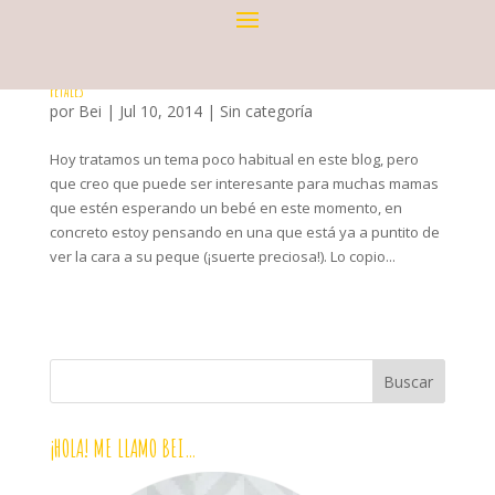
BELLY MAPPING: AVERIGUAR LA POSICIÓN DEL BEBÉ MEDIANTE SUS MOVIMIENTOS
FETALES
por
Bei
|
Jul 10, 2014
|
Sin categoría
Hoy tratamos un tema poco habitual en este blog, pero
que creo que puede ser interesante para muchas mamas
que estén esperando un bebé en este momento, en
concreto estoy pensando en una que está ya a puntito de
ver la cara a su peque (¡suerte preciosa!). Lo copio...
¡HOLA! ME LLAMO BEI…