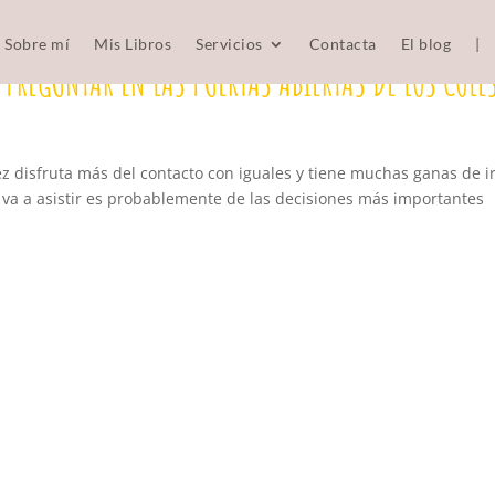
Sobre mí
Mis Libros
Servicios
Contacta
El blog
|
 PREGUNTAR EN LAS PUERTAS ABIERTAS DE LOS COLE
ez disfruta más del contacto con iguales y tiene muchas ganas de i
ue va a asistir es probablemente de las decisiones más importantes