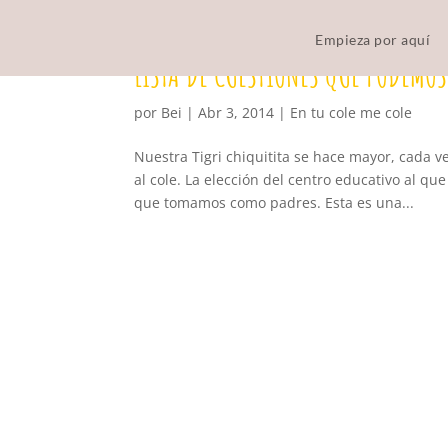
Empieza por aquí
LISTA DE CUESTIONES QUE PODEMOS
por
Bei
|
Abr 3, 2014
|
En tu cole me cole
Nuestra Tigri chiquitita se hace mayor, cada v
al cole. La elección del centro educativo al q
que tomamos como padres. Esta es una...