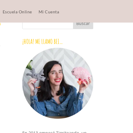
Escuela Online
Mi Cuenta
S
¡HOLA! ME LLAMO BEI…
r
En 2013 empecé Tigriteando, un