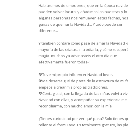
Hablaremos de emociones, que en la época navid
pueden volver locura, y añadimos las nuestras y lo
algunas personas nos remueven estas fechas, no
ganas de quemar la Navidad… Y todo puede ser
diferente…
Y también contaré cómo pasé de amar la Navidad -
mayoría de las criaturas- a odiarla, y cómo recuperé
magia -muchos ya advinasteis el otro día que
efectivamente fueron todas- :
💖Tuve mi propio influencer Navidad-lover.
💖Me desarraigué de parte de la estructura de mi fa
empecé a crear mis propias tradiciones.
💖Contagio, sí, con la llegada de las niñas volví a vivi
Navidad con ellas, y acompañar su experiencia me 
reconciliarme, con mucho amor, con la mía.
¿Tienes curiosidad por ver qué pasa? Solo tienes 
rellenar el formulario. Es totalmente gratuito, las pl