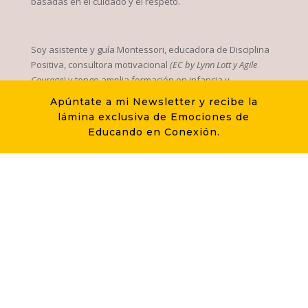
basadas en el cuidado y el respeto.
Soy asistente y guía Montessori, educadora de Disciplina
Positiva, consultora motivacional
(EC by Lynn Lott y Agile
Courage)
y tengo amplia formación en infancia y
adolescencia
(Gestalt, Psicología individual, Círculo de
Apúntate a mi Newsletter y recibe la
seguridad, Escucha Activa, Mindfulness -MBSR e infancia-, Maitri
lámina exclusiva de Emociones de
-reparentalización a través de la compasión-, Pikler, Reggio-
Educando en Conexión.
Emilia, Escuela Bosque y máster en Secundaria, entre otros)
.
Viajera incansable, ex perfecta perfeccionista, surfera del
caos, amante del chocolate y fan absoluta de la infancia.
Padawan e influencer de cuatro pequeñas grandes
maestras, mis hijas, y ferviente creyente de que la
educación basada en el amor y el respeto mutuo cambiará
el mundo.