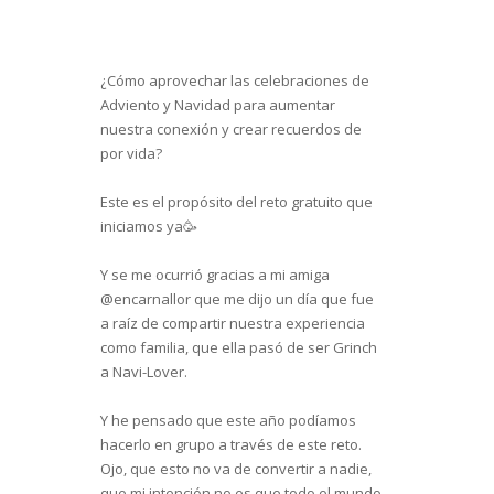
¿Cómo aprovechar las celebraciones de
Adviento y Navidad para aumentar
nuestra conexión y crear recuerdos de
por vida?
Este es el propósito del reto gratuito que
iniciamos ya🥳
Y se me ocurrió gracias a mi amiga
@encarnallor que me dijo un día que fue
a raíz de compartir nuestra experiencia
como familia, que ella pasó de ser Grinch
a Navi-Lover.
Y he pensado que este año podíamos
hacerlo en grupo a través de este reto.
Ojo, que esto no va de convertir a nadie,
que mi intención no es que todo el mundo