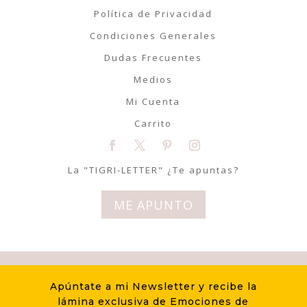
Política de Privacidad
Condiciones Generales
Dudas Frecuentes
Medios
Mi Cuenta
Carrito
La "TIGRI-LETTER" ¿Te apuntas?
ME APUNTO
© Tigriteando 2020 | Todos los
Apúntate a mi Newsletter y recibe la
derechos reservados | Diseño
lámina exclusiva de Emociones de