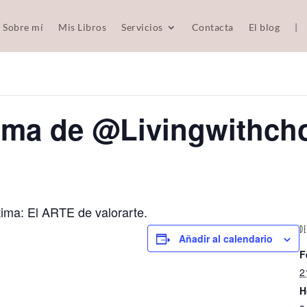
Sobre mí
Mis Libros
Servicios
Contacta
El blog
|
Inma de @Livingwithch
tima: El ARTE de valorarte.
DE
Añadir al calendario
F
2
H