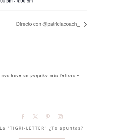
:00 pm - 4:00 pm
Directo con @patriciacoach_
nos hace un poquito más felices ♥︎
La "TIGRI-LETTER" ¿Te apuntas?