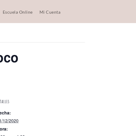
Escuela Online
Mi Cuenta
oco
TALLES
echa:
1/12/2020
ora: